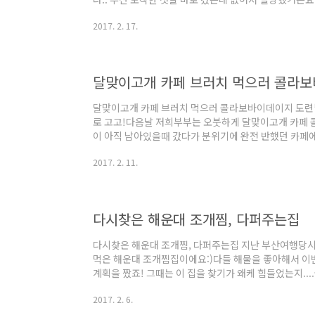
지국밥이라며 검색신공을 펼친결과.부산역 바로 옆에 신
2017. 2. 17.
신창국밥으로 갔어요. 배도 고프고....ㅎㅎ찾기는 매우 
시간 없이 바로 앉아먹을 수 있었어요. 가격은 돼지국밥 7
때까지만 해도 국수가 국수사리인줄 알았습니다... 신
선택할 수 있더라구요.저희는 당!연!히..
달맞이고개 카페 브러치 먹으러 콜라
달맞이고개 카페 브러치 먹으러 콜라보바이데이지 도련
로 고고!다음날 저희부부는 오붓하게 달맞이고개 카페 
이 아직 남아있을때 갔다가 분위기에 완전 반했던 카페에
검색했었는데..마땅히 없더라구요ㅠ0ㅠ그래서 보증(?
2017. 2. 11.
충분히 걸어갈만한 거리에요. 초반에 있는 지라..ㅎㅎ 호
으로 슉슉 올라가면 되요.거의 2년만에 왔는데 변한게 
요?ㅋㅋㅋ아...옆에 바가 있는데 거긴 문탠바인가봐요 
이..고급스러워 보이는데..가격도 높아요 ㅎㅎ평일 점심 
다시찾은 해운대 조개찜, 다퍼주는집
다시찾은 해운대 조개찜, 다퍼주는집 지난 부산여행당시
먹은 해운대 조개찜집이에요:)다들 해물을 좋아해서 이
계획을 짰죠! 그때는 이 집을 찾기가 왜케 힘들었는지..
지만 이번에는 금방 찾아갔답니다. 반찬은 간단해요. 야채
2017. 2. 6.
살/김치게살 맛있어서 이것만 계속 먹었어요. 남편은 밥
계란불고기밥을 주문했어요. 한입 먹어보더니 너무너무 