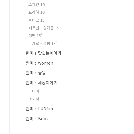
스페인 16'
프라하 16'
몰디브 15'
베트남 - 싱가폴 15'
대만 15'
마카오 - 홍콩 13'
린미's 맛있는이야기
린미's women
린미's 금융
린미's 세상이야기
미디어
이모저모
린미's FUNfun
린미's Book