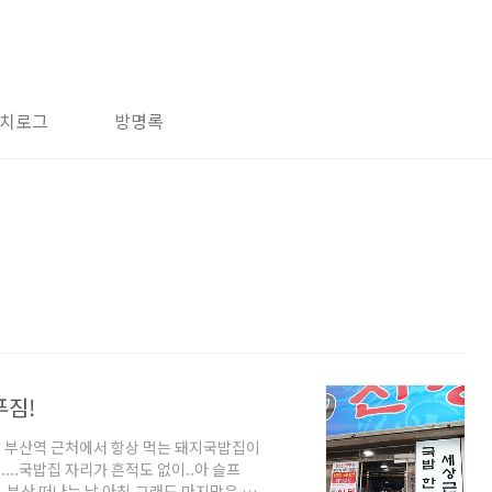
치로그
방명록
푸짐!
면 부산역 근처에서 항상 먹는 돼지국밥집이
...국밥집 자리가 흔적도 없이..아 슬프
. 부산 떠나는 날 아침.그래도 마지막은 돼