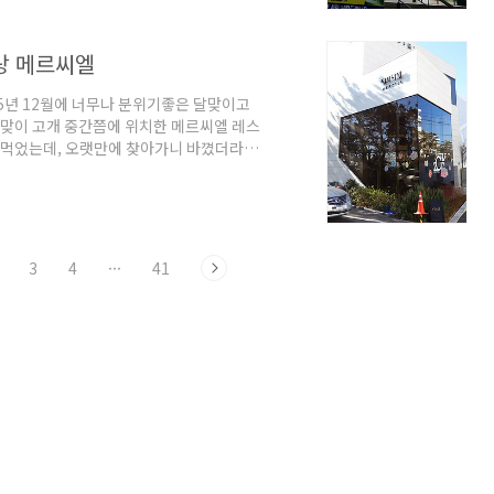
더 맛있었다고 밥만 먹으러 가고 싶다고 했어
랑..
랑 메르씨엘
5년 12월에 너무나 분위기좋은 달맞이고
달맞이 고개 중간쯤에 위치한 메르씨엘 레스
 먹었는데, 오랫만에 찾아가니 바꼈더라구
....ㅎㅎ 그래서 3층으로 올라가서 대기를
놀랬다는..ㅎㅎ 창가에 앉고 싶어 잠깐 대
보았지만 없는것 같아,저희는 왼쪽 87000
데..결론은...스테이크 양이 너무너무 많
3
4
···
41