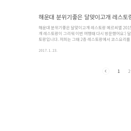
을 주문했다는...마지막에 남편은 조개찜보다 이 밥이 
요^^;; 이것이 조개찜입니다. 푸짐하죠?작년에 친구들이
해운대 분위기좋은 달맞이고개 레스토
해운대 분위기좋은 달맞이고개 레스토랑 메르씨엘 201
개 레스토랑이 그리워 이번 여행때 다시 방문했어요:) 
토랑입니다. 저희는 그때 2층 레스토랑에서 코스요리를
요ㅠ0ㅠ전 2층이 조용하고 더 좋던데...이제는 티카페로.
2017. 1. 23.
했어요.평일 점심시간인데도 생각보다 사람들이 많아서 
기를 했습니다. 그때 먹었던 코스요리가 생각나서...찾아
원 코스요리를 주문했어요. 1인당 1코스요리를 선택했는
아요ㅠ-ㅠ 300g....ㄷㄷㄷ만약 이 코스를 ..
1
2