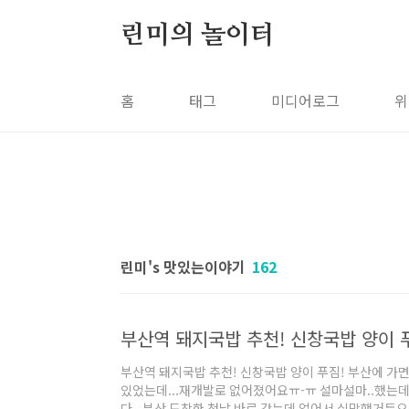
본문 바로가기
린미의 놀이터
홈
태그
미디어로그
위
린미's 맛있는이야기
162
부산역 돼지국밥 추천! 신창국밥 양이 
부산역 돼지국밥 추천! 신창국밥 양이 푸짐! 부산에 가
있었는데...재개발로 없어졌어요ㅠ-ㅠ 설마설마..했는데.
다.. 부산 도착한 첫날 바로 갔는데 없어서 실망했거든요