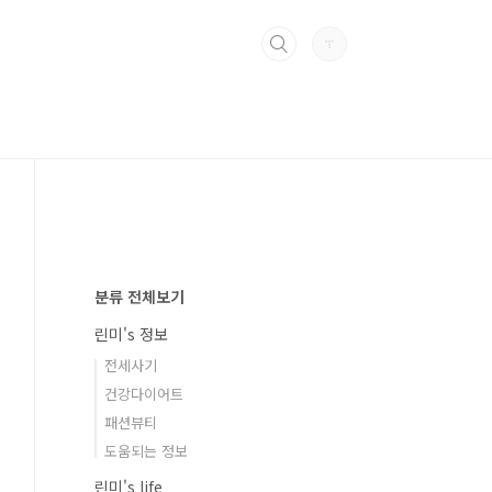
분류 전체보기
린미's 정보
전세사기
건강다이어트
패션뷰티
도움되는 정보
린미's life