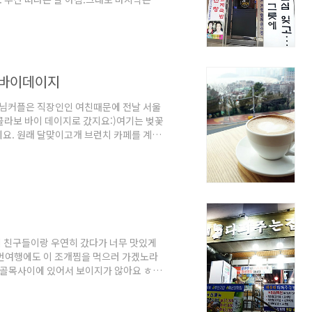
창국밥집이라는 곳을 발견. 속는셈 치고
쉽습니다.점심시간 조금 지나서 가니, 대기
000원, 국수 추가하면 1000원.저희는 이
창국밥은 특이하게 총5개 스타일로 국밥을
보바이데이지
님커플은 직장인인 여친때문에 전날 서울
콜라보 바이 데이지로 갔지요:)여기는 벚꽃
요. 원래 달맞이고개 브런치 카페를 계속
)된 콜라보바이데이지로 고고씽.해운대에서
텔 2층에 위치해 있는 콜라보 카페는 계단
없네요 ㅎㅎ음...이름이 바뀐걸까요? 뭘까
ㅎㅎ 여기 빵을 굉장히 맛나게 먹었던 기억
지난..
 친구들이랑 우연히 갔다가 너무 맛있게
번여행에도 이 조개찜을 먹으러 가겠노라
..골목사이에 있어서 보이지가 않아요 ㅎ하
샐러드/ 다슬기(? 맞나요?ㅋㅋㅋ)/ 게
을 먹고 싶다고 해서 저희는 조개찜大 와
맛있다며...결국 시동생도 계란불고기밥