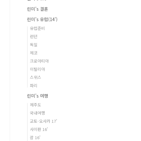
린미's 결혼
린미's 유럽(14')
유럽준비
런던
독일
체코
크로아티아
이탈리아
스위스
파리
린미's 여행
제주도
국내여행
교토-오사카 17'
사이판 16'
괌 16'